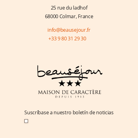
Estaciones de recarga eléctrica
25 rue du ladhof
Historia
68000 Colmar, France
Habitaciones y suites
info@beausejour.fr
Comida
+33 9 80 31 29 30
Servicios
Ofertas especiales
Mapa de carreteras
Nuestras buenas direcciones en Colmar
Alrededor de Colmar
En bicicleta
Nuestras actividades familiares imprescindibles
Qué ver y hacer esta semana... Colmar y su región
Suscríbase a nuestro boletín de noticias
Comentarios de los clientes
Galería de fotos