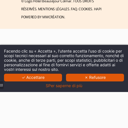
© Logis Hôtel Beauséjour Colmar. TOUS DROITS
RÉSERVÉS.
MENTIONS LÉGALES
.
FAQ
.
COOKIES
.
HAPI
POWERED BY
MMCRÉATION
.
Facendo clic su « Accetta », l'utente accetta l'uso di cookie per
scopi tecnici necessari al suo corretto funzionamento, nonché di
cookie, anche di terze parti, per scopi statistici, pubblicitari o di
personalizzazione al fine di fornirvi servizi e offerte adatti ai
vostri interessi sul nostro sito.
✓ Accettare
✗ Refusore
SPer saperne di più