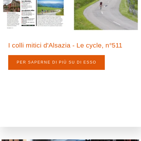
I colli mitici d'Alsazia - Le cycle, n°511
PER SAPERNE DI PIÙ SU DI ESSO
La casa
Tra tradizione e modernità
Soggiorno e giardino
Servizi
Punti di ricarica elettrica