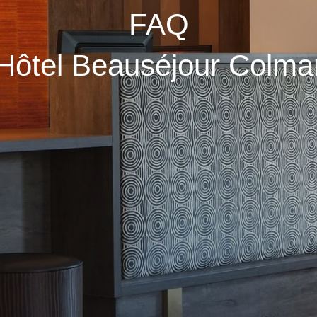
FAQ
Hôtel Beauséjour Colma