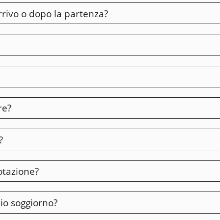
arrivo o dopo la partenza?
sere. Tuttavia, disponiamo di camere idromassaggio con vasc
 tutto il tempo necessario.
da 40" con abbonamento via cavo e molti canali stranieri (tedes
re?
 consentirvi di trasmettere in tutta sicurezza i vostri abbona
e bisogno di aiuto, digitate il numero 9 sul telefono della vostr
?
 numero di camera. Tuttavia, vi preghiamo di comunicarci le v
otazione?
 rispondere alla vostra richiesta.
mio soggiorno?
 nella conferma della prenotazione. Non esitate a contattare l'h
ink indicato nella conferma.