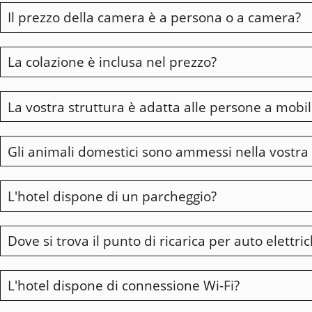
Il prezzo della camera è a persona o a camera?
Se desiderate prenotare un check-in anticipato (camera 
La colazione è inclusa nel prezzo?
Le tariffe si intendono per camera.
La vostra struttura è adatta alle persone a mobili
La colazione è extra (salvo offerte speciali). Il prezzo 
Gli animali domestici sono ammessi nella vostra 
Il nostro hotel è adatto alle persone con mobilità ri
Non esitate a chiamare l'hotel per ulteriori informazion
L'hotel dispone di un parcheggio?
Gli animali domestici sono i benvenuti nell'hotel e nel
All'arrivo, il vostro animale domestico riceverà una s
Dove si trova il punto di ricarica per auto elettri
Sì, disponiamo di un parcheggio privato recintato e sicu
giorno per posto auto. Per il resto, il parcheggio nei d
per biciclette e altre forme di mobilità dolce, gratuiti.
L'hotel dispone di connessione Wi-Fi?
Abbiamo 4 punti di ricarica fino a 22kwh ciascuno nel no