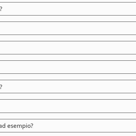
?
pata con 48 ore di anticipo, in modo da poter riaffittare la vos
?
a.
 ad esempio?
nte a prima del 1913. Sebbene sia molto affascinante, ciò signi
eti di aiutarvi a trovare la camera più adatta a voi.