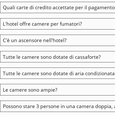
Quali carte di credito accettate per il pagamento
Vi chiediamo di informarci della vostra partenza antici
di una notte di soggiorno.
L'hotel offre camere per fumatori?
Mastercard, Visa e American Express.
C'è un ascensore nell'hotel?
No, l'hotel è interamente non fumatori.
Tutte le camere sono dotate di cassaforte?
Sì
Tutte le camere sono dotate di aria condizionata
Sì, una cassaforte per computer portatili.
Le camere sono ampie?
Tutte le nostre camere sono dotate di aria condizionat
Possono stare 3 persone in una camera doppia,
Una parte del nostro hotel è un vecchio edificio risale
conferisce al luogo un vero senso di intimità e saremo li