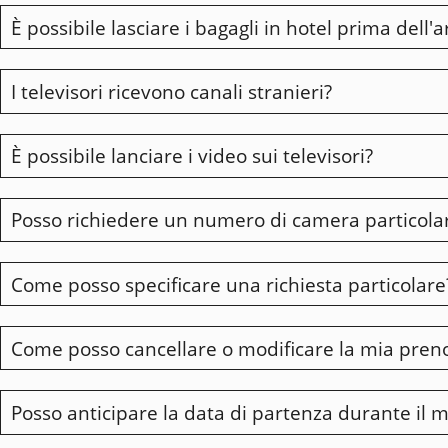
È possibile lasciare i bagagli in hotel prima dell'
No, la nostra struttura non dispone di un'area benes
questa esigenza.
I televisori ricevono canali stranieri?
Naturalmente, possiamo depositare i vostri bagagli per
È possibile lanciare i video sui televisori?
Sì, le camere sono dotate di televisori Samsung LED HD 
Posso richiedere un numero di camera particola
Sì, le camere sono dotate di un Chromecast gratuito per
direttamente sul televisore della vostra camera. Se avet
Come posso specificare una richiesta particolare
A causa dei nostri impegni, non possiamo garantire un
soddisfare la vostra richiesta.
Come posso cancellare o modificare la mia pren
Nella casella "commenti". Faremo del nostro meglio per
Posso anticipare la data di partenza durante il 
Le condizioni di cancellazione e modifica sono indicate
cancellare o modificare la prenotazione cliccando sul l