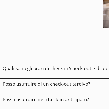
Quali sono gli orari di check-in/check-out e di ape
Posso usufruire di un check-out tardivo?
L'hotel è aperto dalle 7 alle 23 tutti i giorni. Il check-in 
Posso usufruire del check-in anticipato?
Se desiderate prenotare in anticipo un check-out tardiv
questo problema si presenta durante il vostro soggiorno