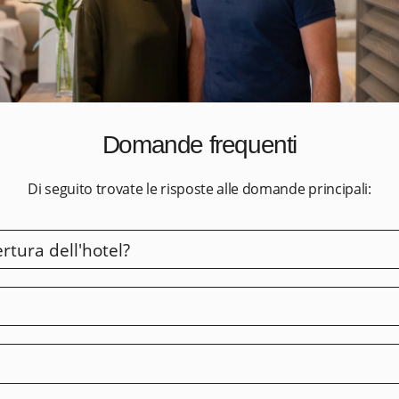
Domande frequenti
Di seguito trovate le risposte alle domande principali:
rtura dell'hotel?
è previsto dalle 14:00 alle 23:00 e il check-out dalle 7:00 alle 11:00
o (check-out possibile fino alle 14:00 invece che alle 11:00), 
, siete pregati di contattare la reception.