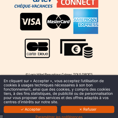
© Logis Hôtel Beauséjour Colmar. TOUS DROITS
En cliquant sur « Accepter », vous acceptez l’utilisation de
RÉSERVÉS.
MENTIONS LÉGALES
.
FAQ
.
COOKIES
.
HAPI
cookies à usages techniques nécessaires à son bon
fonctionnement, ainsi que des cookies, y compris des cookies
POWERED BY
MMCRÉATION
.
tiers, à des fins statistiques, de publicité ou de personnalisation
pour vous proposer des services et des offres adaptés à vos
centres d’intérêts sur notre site.
✓ Accepter
✗ Refuser
Paramétrer les préférences