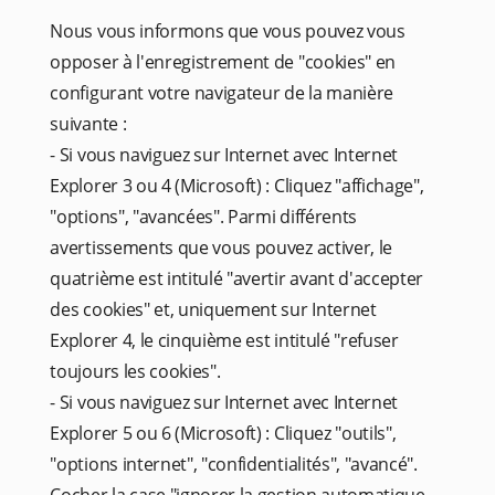
Nous vous informons que vous pouvez vous
opposer à l'enregistrement de "cookies" en
configurant votre navigateur de la manière
suivante :
- Si vous naviguez sur Internet avec Internet
La Maison
Explorer 3 ou 4 (Microsoft) : Cliquez "affichage",
Entre Tradition et Modernité
"options", "avancées". Parmi différents
Salon et jardin
avertissements que vous pouvez activer, le
Services
quatrième est intitulé "avertir avant d'accepter
des cookies" et, uniquement sur Internet
Bornes de recharge électrique
Explorer 4, le cinquième est intitulé "refuser
Histoire
toujours les cookies".
Chambres & Suites
- Si vous naviguez sur Internet avec Internet
Cave à manger
Explorer 5 ou 6 (Microsoft) : Cliquez "outils",
Services
"options internet", "confidentialités", "avancé".
Offres spéciales