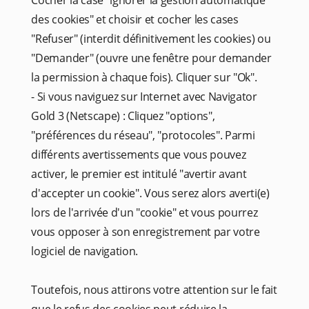
Cocher la case "ignorer la gestion automatique
Carnet de route
des cookies" et choisir et cocher les cases
"Refuser" (interdit définitivement les cookies) ou
Nos bonnes adresses colmariennes
"Demander" (ouvre une fenêtre pour demander
Autour de Colmar
la permission à chaque fois). Cliquer sur "Ok".
A vélo
- Si vous naviguez sur Internet avec Navigator
Nos incontournables à faire en famille
Gold 3 (Netscape) : Cliquez "options",
A voir et à faire cette semaine... Colmar et sa région
"préférences du réseau", "protocoles". Parmi
En balade autour de Colmar
différents avertissements que vous pouvez
Avis clients
activer, le premier est intitulé "avertir avant
d'accepter un cookie". Vous serez alors averti(e)
Galerie photos
lors de l'arrivée d'un "cookie" et vous pourrez
Contact & Accès
vous opposer à son enregistrement par votre
FAQ
logiciel de navigation.
Toutefois, nous attirons votre attention sur le fait