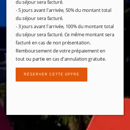
du séjour sera facturé.
- 5 jours avant l'arrivée, 50% du montant total
du séjour sera facturé.
- 3 jours avant l'arrivée, 100% du montant total
du séjour sera facturé. Ce même montant sera
La Maison
facturé en cas de non présentation.
Entre Tradition et Modernité
Remboursement de votre prépaiement en
Salon et jardin
tout ou partie en cas d'annulation gratuite.
Services
Bornes de recharge électrique
RÉSERVER CETTE OFFRE
Histoire
Chambres & Suites
Cave à manger
Services
Offres spéciales
Carnet de route