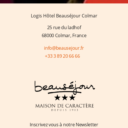
Nos bonnes adresses colmariennes
Logis Hôtel Beauséjour Colmar
Autour de Colmar
A vélo
25 rue du ladhof
Nos incontournables à faire en famille
68000 Colmar, France
A voir et à faire cette semaine... Colmar et sa région
info@beausejour.fr
En balade autour de Colmar
+33 3 89 20 66 66
Avis clients
Galerie photos
Contact & Accès
FAQ
Inscrivez vous à notre Newsletter